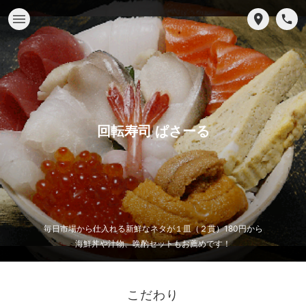
回転寿司 ぱさーる
毎日市場から仕入れる新鮮なネタが１皿（２貫）180円から
海鮮丼や汁物、晩酌セットもお薦めです！
こだわり