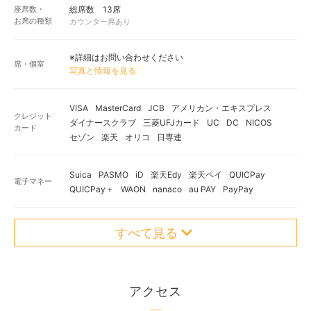
座席数・
総席数 13席
お席の種類
カウンター席あり
※詳細はお問い合わせください
席・個室
写真と情報を見る
VISA
MasterCard
JCB
アメリカン・エキスプレス
クレジット
ダイナースクラブ
三菱UFJカード
UC
DC
NICOS
カード
セゾン
楽天
オリコ
日専連
Suica
PASMO
iD
楽天Edy
楽天ペイ
QUICPay
電子マネー
QUICPay＋
WAON
nanaco
au PAY
PayPay
すべて見る
アクセス